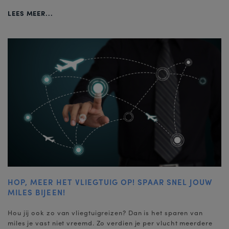
LEES MEER...
HOP, MEER HET VLIEGTUIG OP! SPAAR SNEL JOUW
MILES BIJEEN!
Hou jij ook zo van vliegtuigreizen? Dan is het sparen van
miles je vast niet vreemd. Zo verdien je per vlucht meerdere