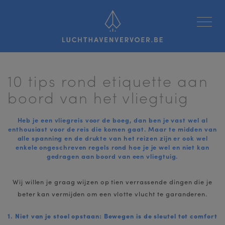
Luchthavenvervoer
10 tips rond etiquette aan
boord van het vliegtuig
Heb je een vliegreis voor de boeg, dan ben je vast wel al
enthousiast voor de reis die komen gaat. Maar te midden van
alle spanning en de drukte van het reizen zijn er ook wel
enkele ongeschreven regels rond hoe je je wel en niet kan
gedragen aan boord van een vliegtuig.
Wij willen je graag wijzen op tien verrassende dingen die je
beter kan vermijden om een vlotte vlucht te garanderen.
1. Niet van je stoel opstaan: Bewegen is de sleutel tot comfort