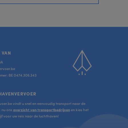
Scroll
 VAN
to
BA
top
ervoer.be
er: BE 0474.306.343
HAVENVERVOER
oer.be vindt u snel en eenvoudig transport naar de
k nu ons
overzicht van transportbedrijven
en kies het
jf voor uw reis naar de luchthaven!