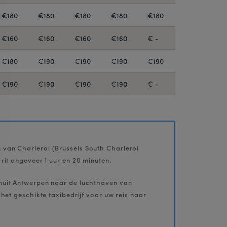
€180
€180
€180
€180
€180
€160
€160
€160
€160
€ -
€180
€190
€190
€190
€190
€190
€190
€190
€190
€ -
 van Charleroi (Brussels South Charleroi
rit ongeveer 1 uur en 20 minuten.
anuit Antwerpen naar de luchthaven van
 het geschikte taxibedrijf voor uw reis naar