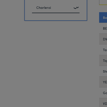
...
U
vertrekt
naar
Be
...
BE
DV
Ta
To
St
YE
Go
VD