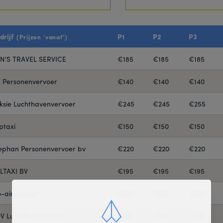
drijf
P1
P2
P3
(Prijzen 'vanaf')
N'S TRAVEL SERVICE
€185
€185
€185
 Personenvervoer
€140
€140
€140
ksie Luchthavenvervoer
€245
€245
€255
ptaxi
€150
€150
€150
ephan Personenvervoer bv
€220
€220
€220
LTAXI BV
€195
€195
€195
-airport.be
€145
€145
€145
V Luchthavenvervoer
€160
€160
€160