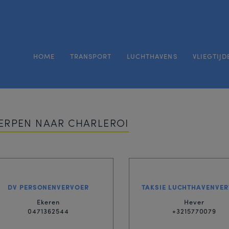
HOME
TRANSPORT
LUCHTHAVENS
VLIEGTIJD
ERPEN NAAR CHARLEROI
DV PERSONENVERVOER
TAKSIE LUCHTHAVENVE
Ekeren
Hever
0471362544
+3215770079