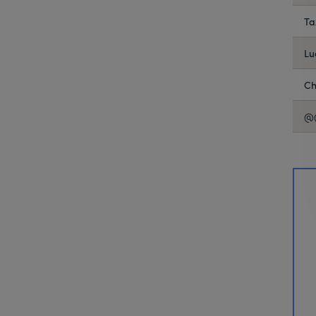
Ta
Lu
Ch
@@