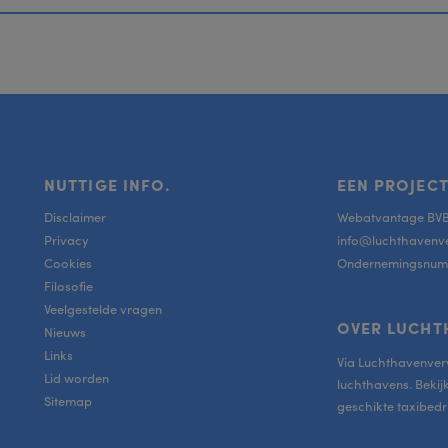
NUTTIGE INFO.
EEN PROJECT
Disclaimer
Webatvantage BV
Privacy
info@luchthavenv
Cookies
Ondernemingsnumm
Filosofie
Veelgestelde vragen
OVER LUCHT
Nieuws
Links
Via Luchthavenverv
Lid worden
luchthavens. Bekij
Sitemap
geschikte taxibedri