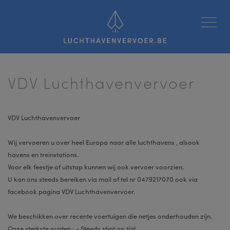
Luchthavenvervoer
VDV Luchthavenvervoer
VDV Luchthavenvervoer
Wij vervoeren u over heel Europa naar alle luchthavens , alsook
havens en treinstations.
Voor elk feestje of uitstap kunnen wij ook vervoer voorzien.
U kan ons steeds bereiken via mail of tel nr 0479217070 ook via
facebook pagina VDV Luchthavenvervoer.
We beschikken over recente voertuigen die netjes onderhouden zijn.
Onze sterkste punten : - Steeds stipt op tijd