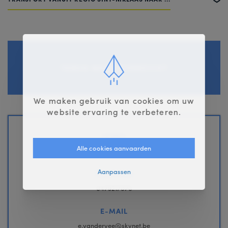
TERUG NAAR OVERZICHT
We maken gebruik van cookies om uw
website ervaring te verbeteren.
ADRES
Alle cookies aanvaarden
Cruyenveldebaan 70 , 2160 Wommelgem
Aanpassen
TELEFOON
0479217070
E-MAIL
e.vandervee@skynet.be