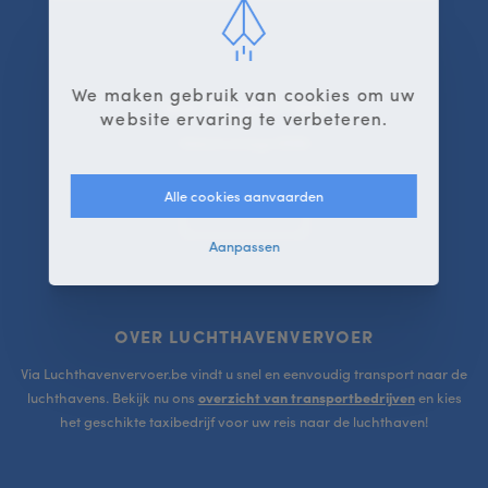
We maken gebruik van cookies om uw
EEN PROJECT VAN
website ervaring te verbeteren.
Webatvantage BVBA
Alle cookies aanvaarden
CONTACTEER
Aanpassen
OVER LUCHTHAVENVERVOER
Via Luchthavenvervoer.be vindt u snel en eenvoudig transport naar de
luchthavens. Bekijk nu ons
overzicht van transportbedrijven
en kies
het geschikte taxibedrijf voor uw reis naar de luchthaven!