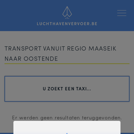
Luchthavenvervoer
TRANSPORT VANUIT REGIO MAASEIK
NAAR OOSTENDE
U ZOEKT EEN TAXI...
Er werden geen resultaten teruggevonden.