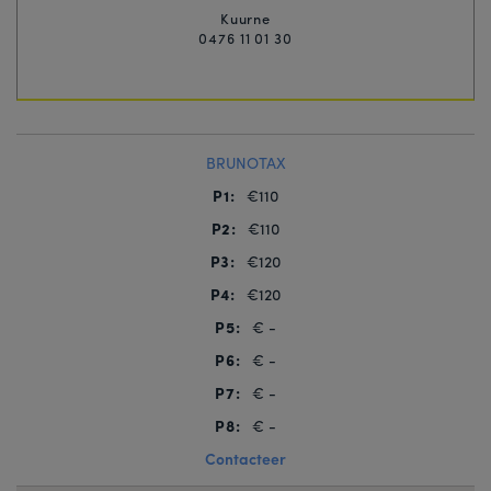
Kuurne
0476 11 01 30
BRUNOTAX
P1:
€110
P2:
€110
P3:
€120
P4:
€120
P5:
€ -
P6:
€ -
P7:
€ -
P8:
€ -
Contacteer