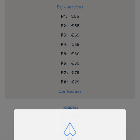
Bsj - services
P1:
€55
P2:
€55
P3:
€55
P4:
€55
P5:
€60
P6:
€65
P7:
€75
P8:
€75
Contacteer
Taxiplus
P1:
€75
P2:
€75
P3:
€75