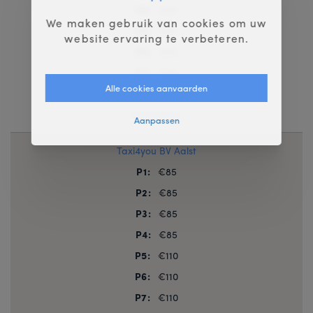
P4:
€75
We maken gebruik van cookies om uw
P5:
€75
website ervaring te verbeteren.
P6:
€75
P7:
€75
Alle cookies aanvaarden
P8:
€75
Contacteer
Aanpassen
Taxi4you BV Aalst
P1:
€85
P2:
€85
P3:
€85
P4:
€85
P5:
€110
P6:
€110
P7:
€110