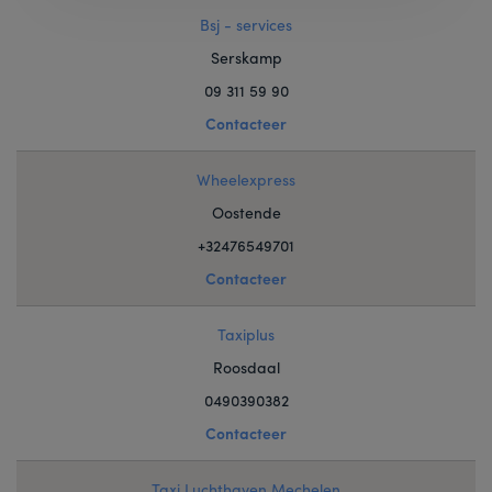
Bsj - services
Serskamp
09 311 59 90
Contacteer
Wheelexpress
Oostende
+32476549701
Contacteer
Taxiplus
Roosdaal
0490390382
Contacteer
Taxi Luchthaven Mechelen