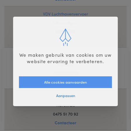
VDV Luchthavenvervoer
Wommelgem
0479217070
Contacteer
We maken gebruik van cookies om uw
Taxi Malinas
website ervaring te verbeteren.
Mechelen
+32493939794
Contacteer
Alle cookies aanvaarden
Aanpassen
Verwimp J
Herentals
0475 51 70 92
Contacteer