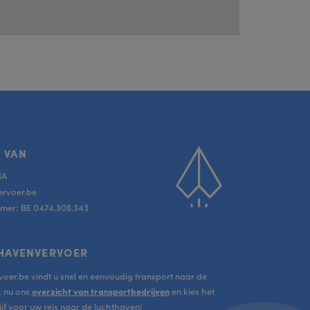
Scroll
 VAN
to
BA
top
ervoer.be
er: BE 0474.306.343
HAVENVERVOER
oer.be vindt u snel en eenvoudig transport naar de
k nu ons
overzicht van transportbedrijven
en kies het
jf voor uw reis naar de luchthaven!