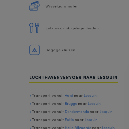
Wisselautomaten
Eet- en drink gelegenheden
Bagage kluizen
LUCHTHAVENVERVOER NAAR LESQUIN
Transport vanuit
Aalst
naar
Lesquin
Transport vanuit
Brugge
naar
Lesquin
Transport vanuit
Dendermonde
naar
Lesquin
Transport vanuit
Eeklo
naar
Lesquin
Transport vanuit
Halle-Vilvoorde
naar
Lesquin