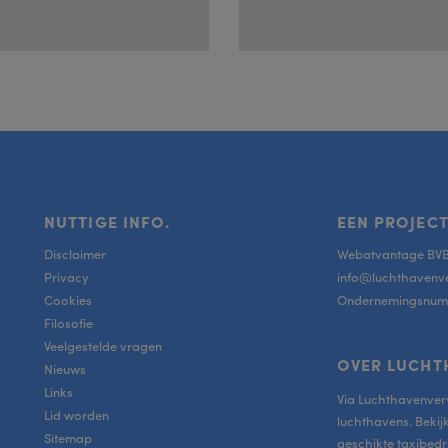
NUTTIGE INFO.
EEN PROJECT
Disclaimer
Webatvantage BV
Privacy
info@luchthavenv
Cookies
Ondernemingsnumm
Filosofie
Veelgestelde vragen
OVER LUCHT
Nieuws
Links
Via Luchthavenverv
Lid worden
luchthavens. Bekij
Sitemap
geschikte taxibedri