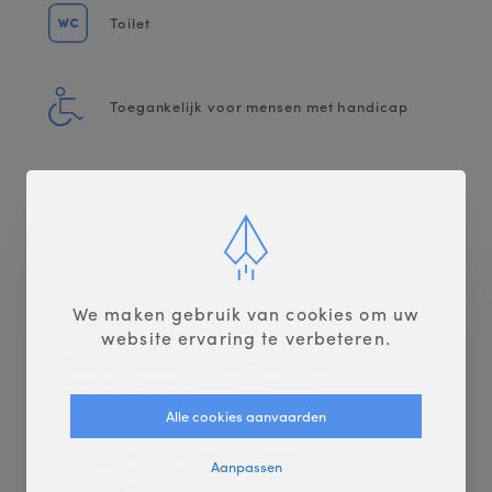
Toilet
Toegankelijk voor mensen met handicap
We maken gebruik van cookies om uw
website ervaring te verbeteren.
Transport vanuit
Antwerpen
naar
Lesquin
Transport vanuit
Brussel
naar
Lesquin
Alle cookies aanvaarden
Transport vanuit
Diksmuide
naar
Lesquin
Transport vanuit
Gent
naar
Lesquin
Aanpassen
Transport vanuit
Hasselt
naar
Lesquin