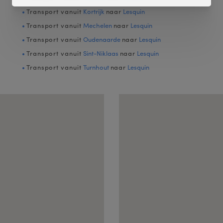
Transport vanuit
Kortrijk
naar
Lesquin
Transport vanuit
Mechelen
naar
Lesquin
Transport vanuit
Oudenaarde
naar
Lesquin
Transport vanuit
Sint-Niklaas
naar
Lesquin
Transport vanuit
Turnhout
naar
Lesquin